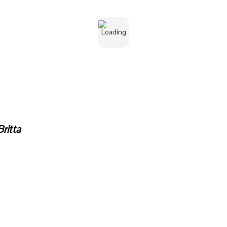
sorgenfr
Bedürfnisse und Anf
 Entscheidungen
kt
Britta