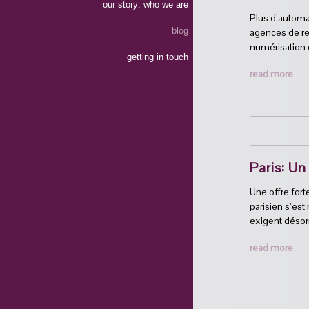
our story: who we are
Plus d’automa
blog
agences de rel
numérisation 
getting in touch
read more
Paris: U
Une offre for
parisien s’est
exigent déso
read more