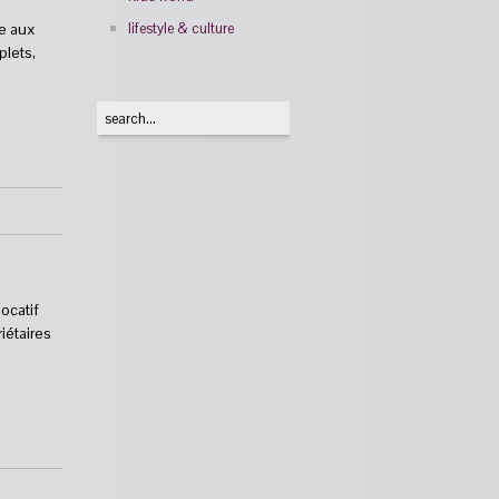
se aux
lifestyle & culture
plets,
ocatif
iétaires