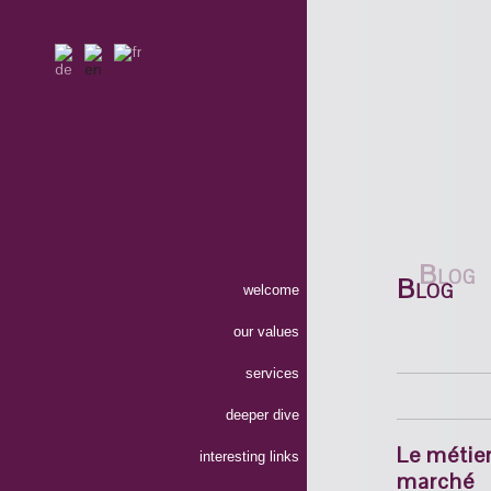
Blog
welcome
our values
services
deeper dive
Le métier
interesting links
marché