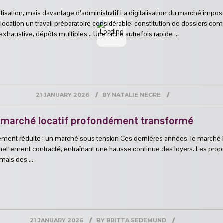
tisation, mais davantage d’administratif La digitalisation du marché impo
ocation un travail préparatoire considérable: constitution de dossiers com
exhaustive, dépôts multiples… Une tâche autrefois rapide …
21 JANUARY 2026
BY
NATALIE NÈGRE
n marché locatif profondément transformé
tement réduite : un marché sous tension Ces dernières années, le marché l
 nettement contracté, entraînant une hausse continue des loyers. Les propr
rmais des …
21 JANUARY 2026
BY
BRITTA SEDEMUND