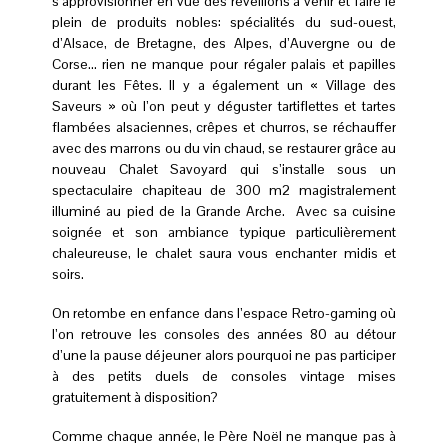
s’approvisionner en vue des réveillons à venir et faire le
plein de produits nobles: spécialités du sud-ouest,
d’Alsace, de Bretagne, des Alpes, d’Auvergne ou de
Corse… rien ne manque pour régaler palais et papilles
durant les Fêtes. Il y a également un « Village des
Saveurs » où l’on peut y déguster tartiflettes et tartes
flambées alsaciennes, crêpes et churros, se réchauffer
avec des marrons ou du vin chaud, se restaurer grâce au
nouveau Chalet Savoyard qui s’installe sous un
spectaculaire chapiteau de 300 m2 magistralement
illuminé au pied de la Grande Arche. Avec sa cuisine
soignée et son ambiance typique particulièrement
chaleureuse, le chalet saura vous enchanter midis et
soirs.
On retombe en enfance dans l’espace Retro-gaming où
l’on retrouve les consoles des années 80 au détour
d’une la pause déjeuner alors pourquoi ne pas participer
à des petits duels de consoles vintage mises
gratuitement à disposition?
Comme chaque année, le Père Noël ne manque pas à