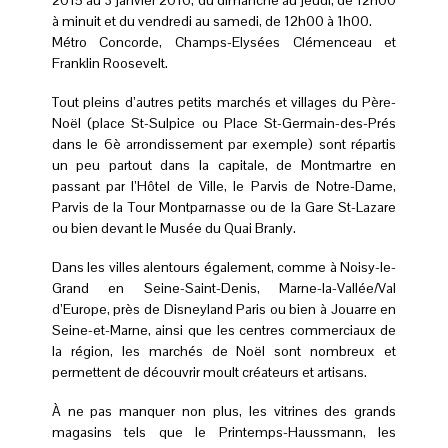
2015 au 3 janvier 2016, du dimanche au jeudi, de 12h00
à minuit et du vendredi au samedi, de 12h00 à 1h00.
Métro Concorde, Champs-Elysées Clémenceau et
Franklin Roosevelt.
Tout pleins d’autres petits marchés et villages du Père-
Noël (place St-Sulpice ou Place St-Germain-des-Prés
dans le 6è arrondissement par exemple) sont répartis
un peu partout dans la capitale, de Montmartre en
passant par l’Hôtel de Ville, le Parvis de Notre-Dame,
Parvis de la Tour Montparnasse ou de la Gare St-Lazare
ou bien devant le Musée du Quai Branly.
Dans les villes alentours également, comme à Noisy-le-
Grand en Seine-Saint-Denis, Marne-la-Vallée/Val
d’Europe, près de Disneyland Paris ou bien à Jouarre en
Seine-et-Marne, ainsi que les centres commerciaux de
la région, les marchés de Noël sont nombreux et
permettent de découvrir moult créateurs et artisans.
À ne pas manquer non plus, les vitrines des grands
magasins tels que le Printemps-Haussmann, les