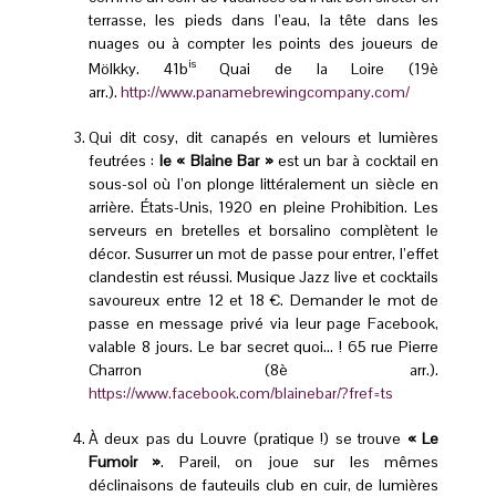
terrasse, les pieds dans l’eau, la tête dans les
nuages ou à compter les points des joueurs de
is
Mölkky. 41b
Quai de la Loire (19è
arr.).
http://www.panamebrewingcompany.com/
Qui dit cosy, dit canapés en velours et lumières
feutrées :
le « Blaine Bar »
est un bar à cocktail en
sous-sol où l’on plonge littéralement un siècle en
arrière. États-Unis, 1920 en pleine Prohibition. Les
serveurs en bretelles et borsalino complètent le
décor. Susurrer un mot de passe pour entrer, l’effet
clandestin est réussi. Musique Jazz live et cocktails
savoureux entre 12 et 18 €. Demander le mot de
passe en message privé via leur page Facebook,
valable 8 jours. Le bar secret quoi… ! 65 rue Pierre
Charron (8è arr.).
https://www.facebook.com/blainebar/?fref=ts
À deux pas du Louvre (pratique !) se trouve
« Le
Fumoir »
. Pareil, on joue sur les mêmes
déclinaisons de fauteuils club en cuir, de lumières