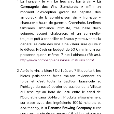
La France = le vin. Le très chic bar à vin
« La
Compagnie des Vins Surnaturels »
offre un
moment d’exception gâtant les papilles des
amoureux de la combinaison vin + fromage +
charcuterie hauts de gamme. Cheminée, lumières
tamisées, ambiance intimiste, très belle déco
soignée, accueil chaleureux et un sommelier
toujours prêt à conseiller et à vous y retrouver sur la
généreuse carte des vins. Une valeur sûre qui vaut
le détour. Prévoir un budget de 50 € minimum par
personne quand même. 7 rue Lobineau (6è arr.).
http://www.compagniedesvinssurnaturels.com/
Après le vin, la bière ! Qui l’eût cru ? Et pourtant, les
bières parisiennes faites maison reviennent en
force et c’est toute la tradition brassicole et
l’héritage du passé ouvrier du quartier de la Villette
qui ressurgit au bord de l’eau entre le canal de
l’Ourg
et le canal St-Martin. Produite
artisanalement
sur place avec des ingrédients 100% naturels et
éco-friendly, la
« Paname Brewing Company »
est
comme un coin de vacances où il fait bon siroter en