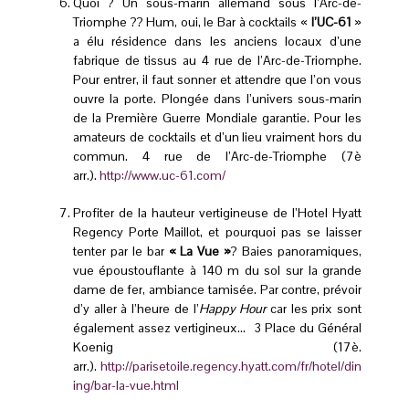
Quoi ? Un sous-marin allemand sous l’Arc-de-
Triomphe ?? Hum, oui, le Bar à cocktails «
l’UC-61
»
a élu résidence dans les anciens locaux d’une
fabrique de tissus au 4 rue de l’Arc-de-Triomphe.
Pour entrer, il faut sonner et attendre que l’on vous
ouvre la porte. Plongée dans l’univers sous-marin
de la Première Guerre Mondiale garantie. Pour les
amateurs de cocktails et d’un lieu vraiment hors du
commun. 4 rue de l’Arc-de-Triomphe (7è
arr.).
http://www.uc-61.com/
Profiter de la hauteur vertigineuse de l’Hotel Hyatt
Regency Porte Maillot, et pourquoi pas se laisser
tenter par le bar
« La Vue »
? Baies panoramiques,
vue époustouflante à 140 m du sol sur la grande
dame de fer, ambiance tamisée. Par contre, prévoir
d’y aller à l’heure de l’
Happy Hour
car les prix sont
également assez vertigineux… 3 Place du Général
Koenig (17è.
arr.).
http://parisetoile.regency.hyatt.com/fr/hotel/din
ing/bar-la-vue.html