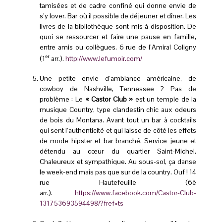
tamisées et de cadre confiné qui donne envie de
s’y lover. Bar où il possible de déjeuner et dîner. Les
livres de la bibliothèque sont mis à disposition. De
quoi se ressourcer et faire une pause en famille,
entre amis ou collègues. 6 rue de l’Amiral Coligny
er
(1
arr.).
http://www.lefumoir.com/
Une petite envie d’ambiance américaine, de
cowboy de Nashville, Tennessee ? Pas de
problème : Le
« Castor Club »
est un temple de la
musique Country, type clandestin chic aux odeurs
de bois du Montana. Avant tout un bar à cocktails
qui sent l’authenticité et qui laisse de côté les effets
de mode hipster et bar branché. Service jeune et
détendu au cœur du quartier Saint-Michel.
Chaleureux et sympathique. Au sous-sol, ça danse
le week-end mais pas que sur de la country. Ouf ! 14
rue Hautefeuille (6è
arr.).
https://www.facebook.com/Castor-Club-
131753693594498/?fref=ts