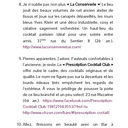
Je n’oublie pas non plus
« La Conserverie »
! Le lieu
jouit des beaux volumes de cet ancien atelier de
tissus et joue sur les canapés dépareillés, les murs
bleus Yves Klein et une déco industrielle, cosy et
créative sagement orchestrée. Un haut-lieu du
cocktail parisien idéal pour une soirée entre
bis
amis. 37
rue du Sentier 8 (2è arr.).
http://www.laconserveriebar.com/
Pierres apparentes, j’adore. Fauteuils confortables à
l’ancienne, je reste. Le
« Prescription Cocktail Club »
offre outre le cadre, des cocktails originaux et de
qualité. Le nom ne figure pas sur la devanture et les
lourds rideaux tirés empêchent les regards de
l’extérieur. À vous le privilège de pousser la porte
de ce lieu branché et un peu select. 23 rue Mazarine
(6è arr.).
https://www.facebook.com/Prescription-
Cocktail-Club-198121943593/?fref=ts
http://www.chzon.com/bars/#/prescription-coctail/
Allez, finissons en beauté avec un Bar à