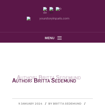
MENU
Author:
Britta Sedemund
9 JANUARY 2024
BY
BRITTA SEDEMUND