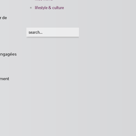
lifestyle & culture
r de
 engagées
ement