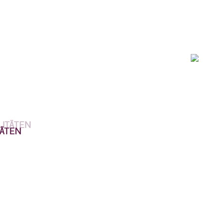
äten
paris
rungsverfahren für Sie und Ihre Familie