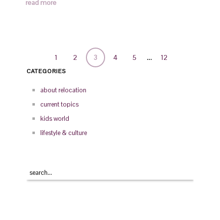
read more
…
1
2
3
4
5
12
CATEGORIES
about relocation
current topics
kids world
lifestyle & culture